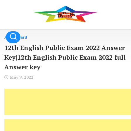
Skip
to
content
Admit Card
12th English Public Exam 2022 Answer
Key|12th English Public Exam 2022 full
Answer key
May 9, 2022