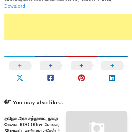
Download
You may also like...
தமிழக​ அரசு சத்துணவு துறை
வேலை, BDO Office வேலை,
38 மாவட்ட​ வாரியாக​ கலெக்டர்