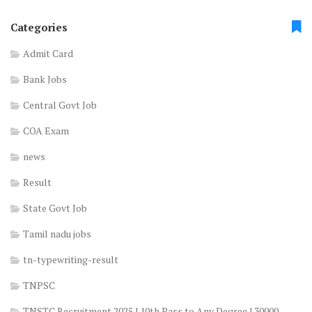
Categories
Admit Card
Bank Jobs
Central Govt Job
COA Exam
news
Result
State Govt Job
Tamil nadu jobs
tn-typewriting-result
TNPSC
TNSTC Recruitment 2025 | 10th Pass to Any Degree | 30000