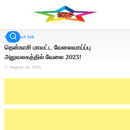
Skip
to
content
State Govt Job
தென்காசி மாவட்ட வேலைவாய்ப்பு
அலுவலகத்தில் வேலை 2023!
August 26, 2023