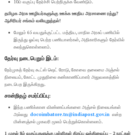
10ம் வகுப்பு தேர்ச்சி பெற்றிருக்க வேண்டும்.
தமிழக அரசு ஊழியர்களுக்கு ஊக்க ஊதிய அரசாணை ரத்து?
ஆசிரியர் சங்கம் வலியுறுத்தல்!
மேலும் 65 வயதுக்குட்பட்ட மத்திய, மாநில அரசுப் பணியில்
இருந்து ஓய்வு பெற்ற பணியாளர்கள், அதிகாரிகளும் தேர்வில்
கலந்துகொள்ளலாம்.
தேர்வு நடைபெறும் இடம்:
நேர்முகத் தேர்வு கூட்ஸ் ஷெட் ரோடு, கோவை தலைமை அஞ்சல்
நிலையம், கோட்ட முதுநிலை கண்காணிப்பாளர் அலுவலகத்தில்
நடைபெற இருக்கிறது.
சான்றிதழ் சமர்ப்பிப்பு:
இந்த பணிக்கான விண்ணப்பங்களை அஞ்சல் நிலையங்கள்
அல்லது
docoimbatore.tn@indiapost.gov.
in
என்ற
மின்னஞ்சல் முகவரி மூலம் பெற்றுக்கொள்ளலாம்.
1 முதல் 8ம் வகுப்புகளுக்கு பள்ளிகள் திறப்பு ஒத்திவைப்பு – 2 நாட்கள்