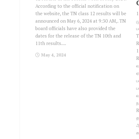
According to the official notification on
the website, the TN class 12 results will be
1
announced on May 6, 2024 at 9:30 AM,. TN
ம
board officials have also provided the
ப
dates for the release of the TN 10th and
T
11th results....
R
1
May 4, 2024
R
வ
ஏ
ப
ப
வ
ந
R
த
ஆ
க