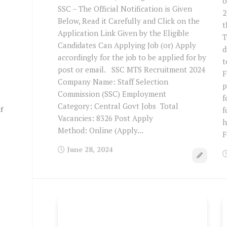
o
SSC – The Official Notification is Given
2
Below, Read it Carefully and Click on the
t
Application Link Given by the Eligible
T
Candidates Can Applying Job (or) Apply
d
accordingly for the job to be applied for by
t
post or email. SSC MTS Recruitment 2024
F
Company Name: Staff Selection
p
Commission (SSC) Employment
f
Category: Central Govt Jobs Total
f
f
Vacancies: 8326 Post Apply
h
Method: Online (Apply...
F
June 28, 2024