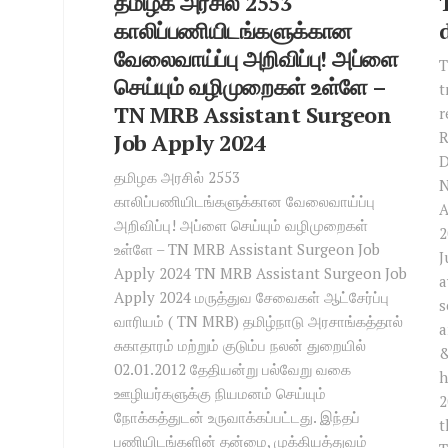
தமிழக அரசில் 2553
காலிப்பணியிடங்களுக்கான
வேலைவாய்ப்பு அறிவிப்பு! அப்ளை
T
செய்யும் வழிமுறைகள் உள்ளே –
t
TN MRB Assistant Surgeon
r
R
Job Apply 2024
D
தமிழக அரசில் 2553
N
காலிப்பணியிடங்களுக்கான வேலைவாய்ப்பு
A
அறிவிப்பு! அப்ளை செய்யும் வழிமுறைகள்
2
உள்ளே – TN MRB Assistant Surgeon Job
J
Apply 2024 TN MRB Assistant Surgeon Job
a
Apply 2024 மருத்துவ சேவைகள் ஆட்சேர்ப்பு
s
வாரியம் ( TN MRB) தமிழ்நாடு அரசாங்கத்தால்
a
சுகாதாரம் மற்றும் குடும்ப நலன் துறையில்
&
02.01.2012 தேதியன்று பல்வேறு வகை
h
ஊழியர்களுக்கு நியமனம் செய்யும்
2
நோக்கத்துடன் உருவாக்கப்பட்டது. இந்தப்
t
பணியிடங்களின் தன்மை, முக்கியத்துவம்