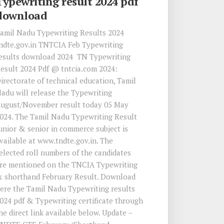
Typewriting result 2024 pdf
download
amil Nadu Typewriting Results 2024
ndte.gov.in TNTCIA Feb Typewriting
esults download 2024 TN Typewriting
esult 2024 Pdf @ tntcia.com 2024:
irectorate of technical education, Tamil
adu will release the Typewriting
ugust/November result today 05 May
024. The Tamil Nadu Typewriting Result
unior & senior in commerce subject is
vailable at www.tndte.gov.in. The
elected roll numbers of the candidates
re mentioned on the TNCIA Typewriting
 shorthand February Result. Download
ere the Tamil Nadu Typewriting results
024 pdf & Typewriting certificate through
he direct link available below. Update –