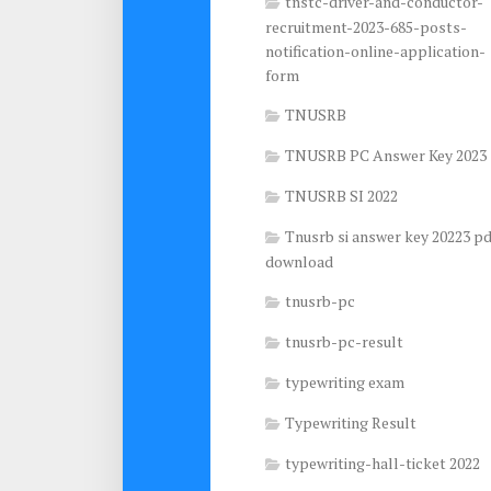
tnstc-driver-and-conductor-
recruitment-2023-685-posts-
notification-online-application-
form
TNUSRB
TNUSRB PC Answer Key 2023
TNUSRB SI 2022
Tnusrb si answer key 20223 pd
download
tnusrb-pc
tnusrb-pc-result
typewriting exam
Typewriting Result
typewriting-hall-ticket 2022