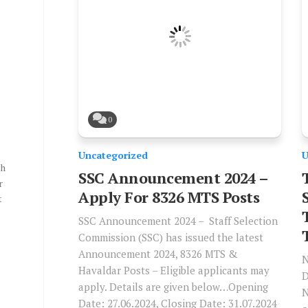
0
Uncategorized
U
th
SSC Announcement 2024 –
r
Apply For 8326 MTS Posts
t
SSC Announcement 2024 – Staff Selection
Commission (SSC) has issued the latest
Announcement 2024, 8326 MTS &
N
Havaldar Posts – Eligible applicants may
D
apply. Details are given below…Opening
N
Date: 27.06.2024, Closing Date: 31.07.2024